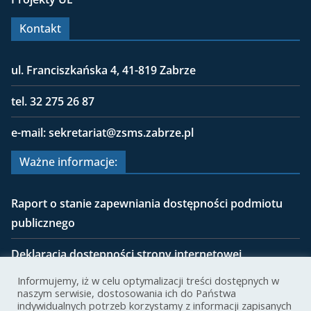
Kontakt
ul. Franciszkańska 4, 41-819 Zabrze
tel. 32 275 26 87
e-mail: sekretariat@zsms.zabrze.pl
Ważne informacje:
Raport o stanie zapewniania dostępności podmiotu
publicznego
Deklaracja dostępności strony internetowej
zsms.zabrze.pl
Informujemy, iż w celu optymalizacji treści dostępnych w
naszym serwisie, dostosowania ich do Państwa
RODO
indywidualnych potrzeb korzystamy z informacji zapisanych