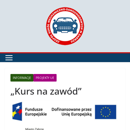
Przejdź
do
treści
INFORMACJE
PROJEKTY UE
„Kurs na zawód”