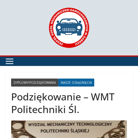
Przejdź
do
treści
DYPLOMY/PODZIĘKOWANIA
NASZE OSIĄGNIĘCIA
Podziękowanie – WMT
Politechniki Śl.